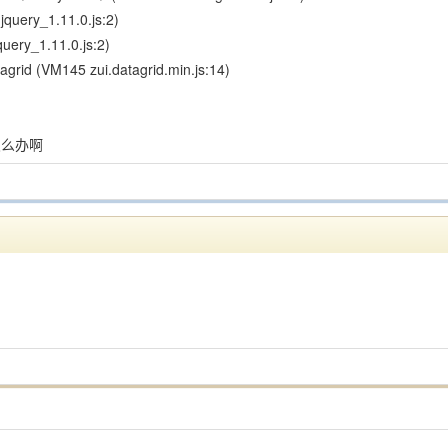
query_1.11.0.js:2)
query_1.11.0.js:2)
tagrid (VM145 zui.datagrid.min.js:14)
要怎么办啊
。