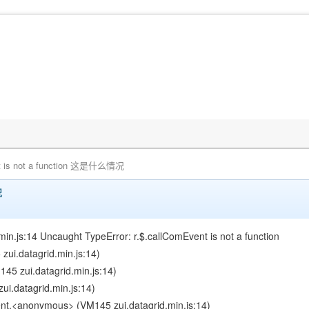
nt is not a function 这是什么情况
况
in.js:14 Uncaught TypeError: r.$.callComEvent is not a function
zui.datagrid.min.js:14)
5 zui.datagrid.min.js:14)
i.datagrid.min.js:14)
.<anonymous> (VM145 zui.datagrid.min.js:14)