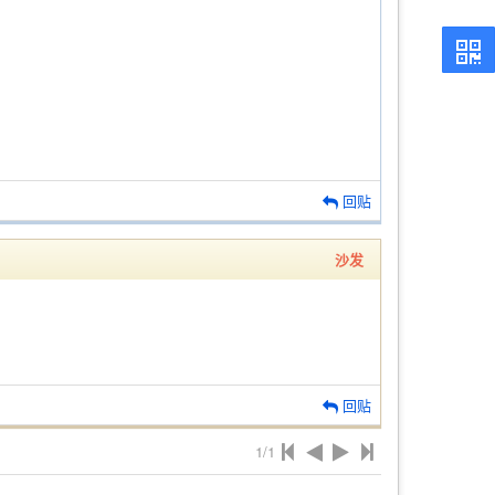
回贴
沙发
回贴
1/1