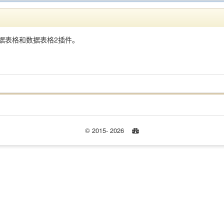
据表格和数据表格2插件。
© 2015- 2026