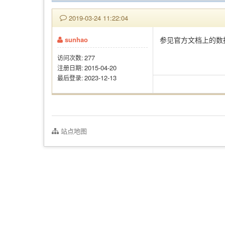
2019-03-24 11:22:04
sunhao
参见官方文档上的数
277
访问次数:
2015-04-20
注册日期:
2023-12-13
最后登录:
站点地图