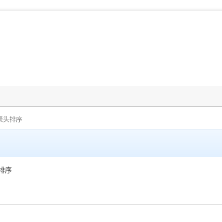
表头排序
排序