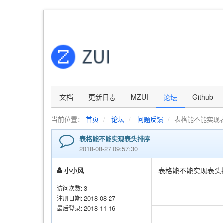
文档
更新日志
MZUI
Github
论坛
当前位置：
首页
论坛
问题反馈
表格能不能实现
表格能不能实现表头排序
2018-08-27 09:57:30
小小风
表格能不能实现表头
3
访问次数:
2018-08-27
注册日期:
2018-11-16
最后登录: